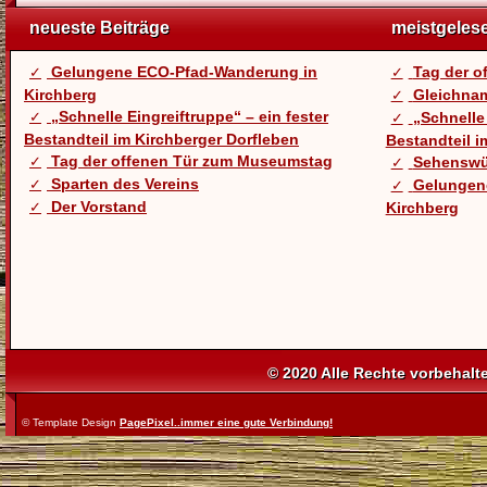
neueste Beiträge
meistgeles
Gelungene ECO-Pfad-Wanderung in
Tag der 
Kirchberg
Gleichnam
„Schnelle Eingreiftruppe“ – ein fester
„Schnelle 
Bestandteil im Kirchberger Dorfleben
Bestandteil i
Tag der offenen Tür zum Museumstag
Sehenswü
Sparten des Vereins
Gelungen
Der Vorstand
Kirchberg
© 2020 Alle Rechte vorbehalt
© Template Design
PagePixel..immer eine gute Verbindung!