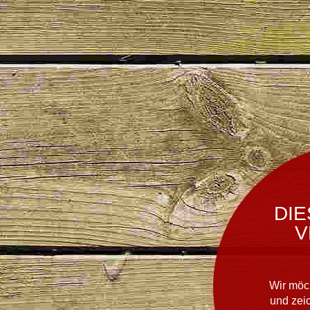
DIE
V
Wir möc
und zei