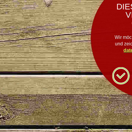
DIE
V
Wir möc
und zei
dat