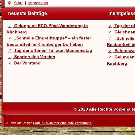
Start
|
Impressum
neueste Beiträge
meistgeles
Gelungene ECO-Pfad-Wanderung in
Tag der 
Kirchberg
Gleichnam
„Schnelle Eingreiftruppe“ – ein fester
„Schnelle 
Bestandteil im Kirchberger Dorfleben
Bestandteil i
Tag der offenen Tür zum Museumstag
Sehenswü
Sparten des Vereins
Gelungen
Der Vorstand
Kirchberg
© 2020 Alle Rechte vorbehalt
© Template Design
PagePixel..immer eine gute Verbindung!