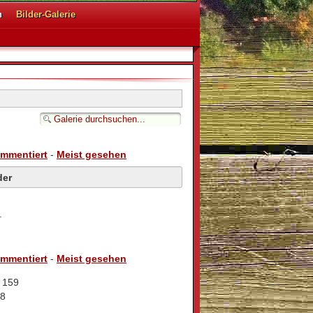
n
Bilder-Galerie
ommentiert
-
Meist gesehen
der
.
ommentiert
-
Meist gesehen
: 159
78