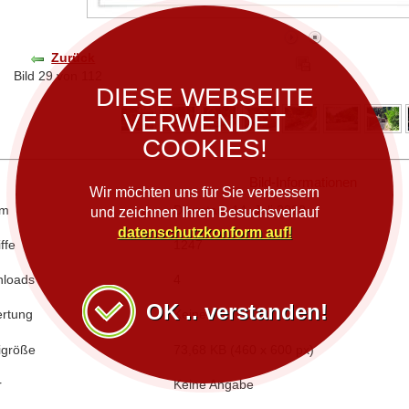
Zurück
Bild 29 von 112
DIESE WEBSEITE
VERWENDET
COOKIES!
Bild-Informationen
Wir möchten uns für Sie verbessern
um
Dienstag, 14. Juli 2020
und zeichnen Ihren Besuchsverlauf
datenschutzkonform auf!
ffe
1247
loads
4
OK .. verstanden!
rtung
Keine
igröße
73,68 KB (460 x 600 px)
r
Keine Angabe