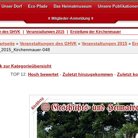
Unser Dorf
Eco Pfade
Das Heimatmuseum
Unsere Publikatione
Mitglieder-Anmeldung
en des GHVK
|
Veranstaltungen 2015
|
Erstellung der Kirchenmauer
artseite
»
Veranstaltungen des GHVK
»
Veranstaltungen 2015
»
Er
2015_Kirchenmauer-048
k zur Kategorieübersicht
TOP 12:
Hoch bewertet
-
Zuletzt hinzugekommen
-
Zuletzt k
VA-GHVK_2015_Kirchenmauer-0