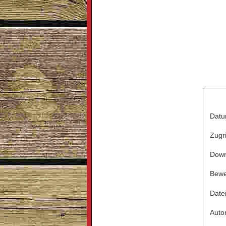
Dat
Zugri
Down
Bewe
Date
Auto