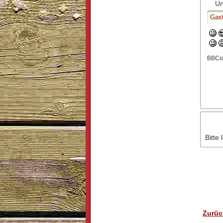
Un
BBCo
Bitte 
Zurüc