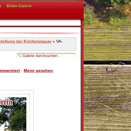
n
Bilder-Galerie
stellung der Kirchenmauer
» VA-
ommentiert
-
Meist gesehen
48