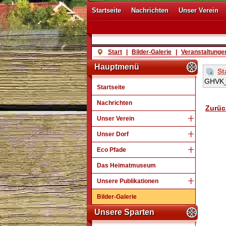
Startseite
Nachrichten
Unser Verein
Start
|
Bilder-Galerie
|
Veranstaltung
Hauptmenü
St
GHVK_
Startseite
Nachrichten
Zurüc
Unser Verein
Unser Dorf
Eco Pfade
Das Heimatmuseum
Unsere Publikationen
Bilder-Galerie
Unsere Sparten