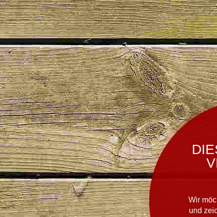
DIE
V
Wir möc
und zei