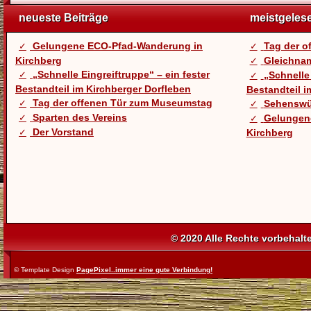
neueste Beiträge
meistgeles
Gelungene ECO-Pfad-Wanderung in
Tag der 
Kirchberg
Gleichnam
„Schnelle Eingreiftruppe“ – ein fester
„Schnelle 
Bestandteil im Kirchberger Dorfleben
Bestandteil i
Tag der offenen Tür zum Museumstag
Sehenswü
Sparten des Vereins
Gelungen
Der Vorstand
Kirchberg
© 2020 Alle Rechte vorbehalt
© Template Design
PagePixel..immer eine gute Verbindung!