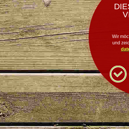
DIE
V
Wir möc
und zei
dat