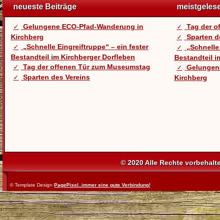
neueste Beiträge
meistgeles
Gelungene ECO-Pfad-Wanderung in
Tag der 
Kirchberg
Sparten d
„Schnelle Eingreiftruppe“ – ein fester
„Schnelle 
Bestandteil im Kirchberger Dorfleben
Bestandteil i
Tag der offenen Tür zum Museumstag
Gelungen
Sparten des Vereins
Kirchberg
© 2020 Alle Rechte vorbehalt
© Template Design
PagePixel..immer eine gute Verbindung!