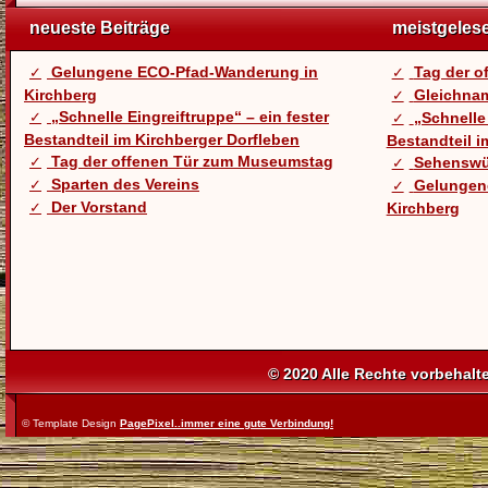
neueste Beiträge
meistgeles
Gelungene ECO-Pfad-Wanderung in
Tag der 
Kirchberg
Gleichnam
„Schnelle Eingreiftruppe“ – ein fester
„Schnelle 
Bestandteil im Kirchberger Dorfleben
Bestandteil i
Tag der offenen Tür zum Museumstag
Sehenswü
Sparten des Vereins
Gelungen
Der Vorstand
Kirchberg
© 2020 Alle Rechte vorbehalt
© Template Design
PagePixel..immer eine gute Verbindung!