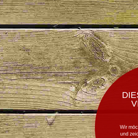
DIE
V
Wir möc
und zei