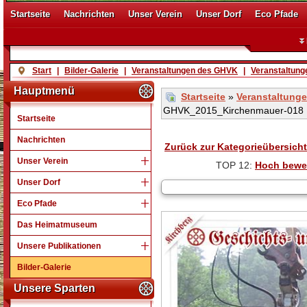
Startseite
Nachrichten
Unser Verein
Unser Dorf
Eco Pfade
Start
|
Bilder-Galerie
|
Veranstaltungen des GHVK
|
Veranstaltung
Hauptmenü
Startseite
»
Veranstaltung
GHVK_2015_Kirchenmauer-018
Startseite
Nachrichten
Zurück zur Kategorieübersicht
Unser Verein
TOP 12:
Hoch bewe
Unser Dorf
Eco Pfade
Das Heimatmuseum
Unsere Publikationen
Bilder-Galerie
Unsere Sparten