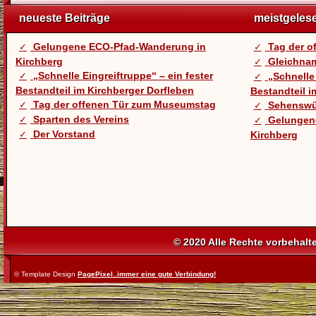
neueste Beiträge
meistgeles
Gelungene ECO-Pfad-Wanderung in
Tag der 
Kirchberg
Gleichnam
„Schnelle Eingreiftruppe“ – ein fester
„Schnelle 
Bestandteil im Kirchberger Dorfleben
Bestandteil i
Tag der offenen Tür zum Museumstag
Sehenswü
Sparten des Vereins
Gelungen
Der Vorstand
Kirchberg
© 2020 Alle Rechte vorbehalt
© Template Design
PagePixel..immer eine gute Verbindung!