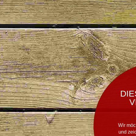
DIE
V
Wir möc
und zei