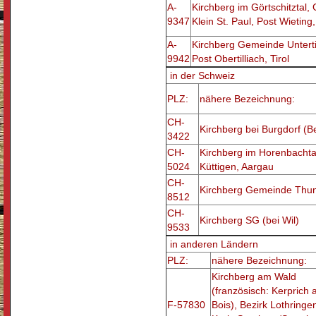
A-
Kirchberg im Görtschitztal
9347
Klein St. Paul, Post Wieting
A-
Kirchberg Gemeinde Untertil
9942
Post Obertilliach, Tirol
in der Schweiz
PLZ:
nähere Bezeichnung:
CH-
Kirchberg bei Burgdorf (B
3422
CH-
Kirchberg im Horenbacht
5024
Küttigen, Aargau
CH-
Kirchberg Gemeinde Thun
8512
CH-
Kirchberg SG (bei Wil)
9533
in anderen Ländern
PLZ:
nähere Bezeichnung:
Kirchberg am Wald
(französisch: Kerprich 
F-57830
Bois), Bezirk Lothringe