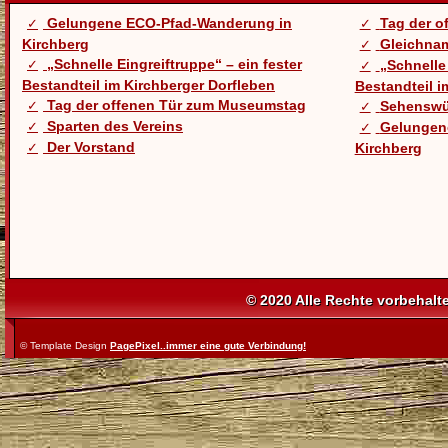
Gelungene ECO-Pfad-Wanderung in
Tag der 
Kirchberg
Gleichnam
„Schnelle Eingreiftruppe“ – ein fester
„Schnelle 
Bestandteil im Kirchberger Dorfleben
Bestandteil i
Tag der offenen Tür zum Museumstag
Sehenswü
Sparten des Vereins
Gelungen
Der Vorstand
Kirchberg
© 2020 Alle Rechte vorbehalt
© Template Design
PagePixel..immer eine gute Verbindung!