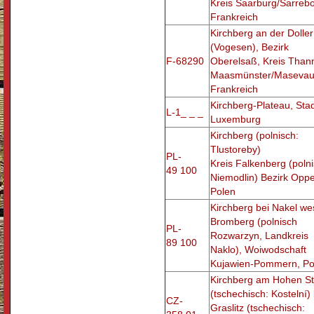
Kreis Saarburg/Sarreb
Frankreich
Kirchberg an der Doller
(Vogesen), Bezirk
F-68290
Oberelsaß, Kreis Thann
Maasmünster/Masevau
Frankreich
Kirchberg-Plateau, Sta
L-1_ _ _
Luxemburg
Kirchberg (polnisch:
Tlustoreby)
PL-
Kreis Falkenberg (polni
49 100
Niemodlin) Bezirk Oppe
Polen
Kirchberg bei Nakel wes
Bromberg (polnisch
PL-
Rozwarzyn, Landkreis
89 100
Naklo), Woiwodschaft
Kujawien-Pommern, Po
Kirchberg am Hohen St
(tschechisch: Kostelní­)
CZ-
Graslitz (tschechisch: