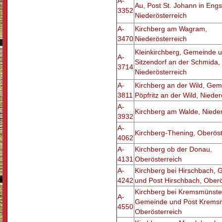
A-
Au, Post St. Johann in Engs
3352
Niederösterreich
A-
Kirchberg am Wagram,
3470
Niederösterreich
Kleinkirchberg, Gemeinde 
A-
Sitzendorf an der Schmida,
3714
Niederösterreich
A-
Kirchberg an der Wild, Ge
3811
Pöpfritz an der Wild, Nieder
A-
Kirchberg am Walde, Nieder
3932
A-
Kirchberg-Thening, Oberöst
4062
A-
Kirchberg ob der Donau,
4131
Oberösterreich
A-
Kirchberg bei Hirschbach,
4242
und Post Hirschbach, Oberö
Kirchberg bei Kremsmünste
A-
Gemeinde und Post Kremsm
4550
Oberösterreich