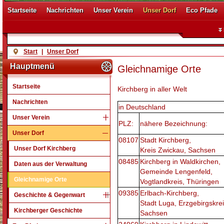
Startseite
Nachrichten
Unser Verein
Unser Dorf
Eco Pfade
Start
|
Unser Dorf
Hauptmenü
Gleichnamige Orte
Startseite
Kirchberg in aller Welt
Nachrichten
in Deutschland
Unser Verein
PLZ:
nähere Bezeichnung:
Unser Dorf
08107
Stadt Kirchberg,
Unser Dorf Kirchberg
Kreis Zwickau, Sachsen
08485
Kirchberg in Waldkirchen,
Daten aus der Verwaltung
Gemeinde Lengenfeld,
Gleichnamige Orte
Vogtlandkreis, Thüringen
09385
Erlbach-Kirchberg,
Geschichte & Gegenwart
Stadt Luga, Erzgebirgskrei
Kirchberger Geschichte
Sachsen