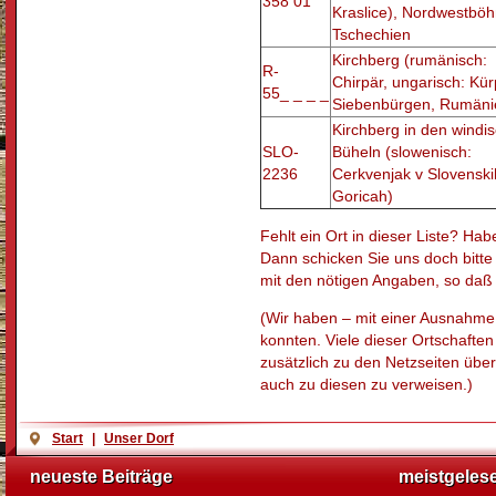
358 01
Kraslice), Nordwestbö
Tschechien
Kirchberg (rumänisch:
R-
Chirpär, ungarisch: Kü
55_ _ _ _
Siebenbürgen, Rumäni
Kirchberg in den windi
SLO-
Büheln (slowenisch:
2236
Cerkvenjak v Slovenski
Goricah)
Fehlt ein Ort in dieser Liste? Ha
Dann schicken Sie uns doch bitte 
mit den nötigen Angaben, so daß 
(Wir haben – mit einer Ausnahme 
konnten. Viele dieser Ortschaften
zusätzlich zu den Netzseiten über
auch zu diesen zu verweisen.)
Start
|
Unser Dorf
neueste Beiträge
meistgeles