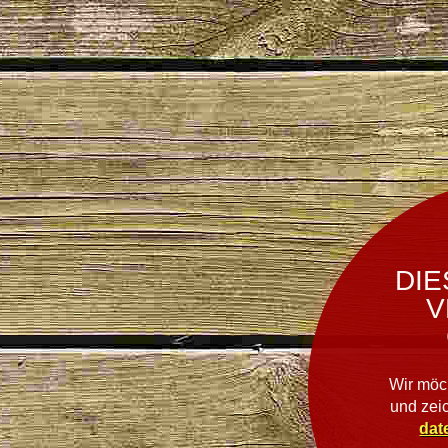
DIE
V
Wir möc
und zei
dat