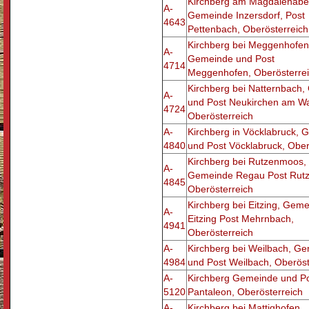
Kirchberg am Magdalenabe
A-
Gemeinde Inzersdorf, Post
4643
Pettenbach, Oberösterreich
Kirchberg bei Meggenhofen
A-
Gemeinde und Post
4714
Meggenhofen, Oberösterre
Kirchberg bei Natternbach
A-
und Post Neukirchen am Wa
4724
Oberösterreich
A-
Kirchberg in Vöcklabruck,
4840
und Post Vöcklabruck, Ober
Kirchberg bei Rutzenmoos,
A-
Gemeinde Regau Post Rut
4845
Oberösterreich
Kirchberg bei Eitzing, Gem
A-
Eitzing Post Mehrnbach,
4941
Oberösterreich
A-
Kirchberg bei Weilbach, G
4984
und Post Weilbach, Oberöst
A-
Kirchberg Gemeinde und Po
5120
Pantaleon, Oberösterreich
A-
Kirchberg bei Mattighofen,