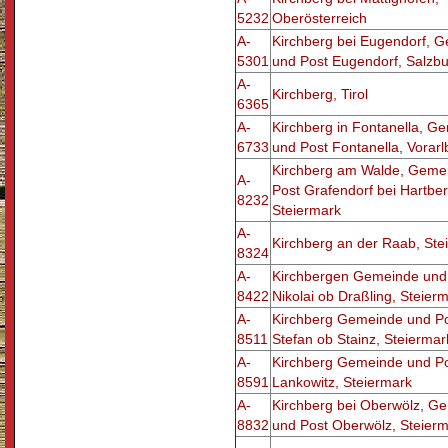
5232
Oberösterreich
A-
Kirchberg bei Eugendorf, 
5301
und Post Eugendorf, Salzb
A-
Kirchberg, Tirol
6365
A-
Kirchberg in Fontanella, G
6733
und Post Fontanella, Vorarl
Kirchberg am Walde, Geme
A-
Post Grafendorf bei Hartber
8232
Steiermark
A-
Kirchberg an der Raab, Ste
8324
A-
Kirchbergen Gemeinde und 
8422
Nikolai ob Draßling, Steier
A-
Kirchberg Gemeinde und Po
8511
Stefan ob Stainz, Steiermar
A-
Kirchberg Gemeinde und Po
8591
Lankowitz, Steiermark
A-
Kirchberg bei Oberwölz, G
8832
und Post Oberwölz, Steier