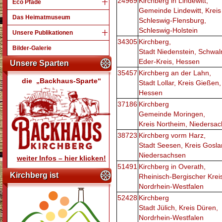
24969
Kirchberg in Lindewitt,
Eco Pfade
Gemeinde Lindewitt, Kreis
Das Heimatmuseum
Schleswig-Flensburg,
Schleswig-Holstein
Unsere Publikationen
34305
Kirchberg,
Bilder-Galerie
Stadt Niedenstein, Schwa
Eder-Kreis, Hessen
Unsere Sparten
35457
Kirchberg an der Lahn,
die „Backhaus-Sparte“
Stadt Lollar, Kreis Gießen,
Hessen
37186
Kirchberg
Gemeinde Moringen,
Kreis Northeim, Niedersa
38723
Kirchberg vorm Harz,
Stadt Seesen, Kreis Goslar
Niedersachsen
weiter Infos – hier klicken!
51491
Kirchberg in Overath,
Kirchberg ist
Rheinisch-Bergischer Krei
Nordrhein-Westfalen
52428
Kirchberg
Stadt Jülich, Kreis Düren,
Nordrhein-Westfalen