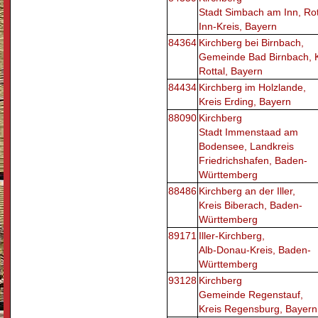
Stadt Simbach am Inn, Rot
Inn-Kreis, Bayern
84364
Kirchberg bei Birnbach,
Gemeinde Bad Birnbach, K
Rottal, Bayern
84434
Kirchberg im Holzlande,
Kreis Erding, Bayern
88090
Kirchberg
Stadt Immenstaad am
Bodensee, Landkreis
Friedrichshafen, Baden-
Württemberg
88486
Kirchberg an der Iller,
Kreis Biberach, Baden-
Württemberg
89171
Iller-Kirchberg,
Alb-Donau-Kreis, Baden-
Württemberg
93128
Kirchberg
Gemeinde Regenstauf,
Kreis Regensburg, Bayern