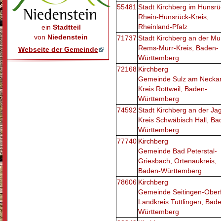
55481
Stadt Kirchberg im Hunsrü
Rhein-Hunsrück-Kreis,
Rheinland-Pfalz
ein
Stadtteil
von
Niedenstein
71737
Stadt Kirchberg an der Mu
Rems-Murr-Kreis, Baden-
Webseite der Gemeinde
Württemberg
72168
Kirchberg
Gemeinde Sulz am Neckar
Kreis Rottweil, Baden-
Württemberg
74592
Stadt Kirchberg an der Jag
Kreis Schwäbisch Hall, Ba
Württemberg
77740
Kirchberg
Gemeinde Bad Peterstal-
Griesbach, Ortenaukreis,
Baden-Württemberg
78606
Kirchberg
Gemeinde Seitingen-Oberf
Landkreis Tuttlingen, Bad
Württemberg