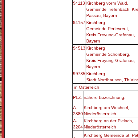
94113
Kirchberg vorm Wald,
Gemeinde Tiefenbach, Kre
Passau, Bayern
94157
Kirchberg
Gemeinde Perlesreut,
Kreis Freyung-Grafenau,
Bayern
94513
Kirchberg
Gemeinde Schönberg,
Kreis Freyung-Grafenau,
Bayern
99735
Kirchberg
Stadt Nordhausen, Thürin
in Österreich
PLZ:
nähere Bezeichnung:
A-
Kirchberg am Wechsel,
2880
Niederösterreich
A-
Kirchberg an der Pielach,
3204
Niederösterreich
Kirchberg Gemeinde St. Pet