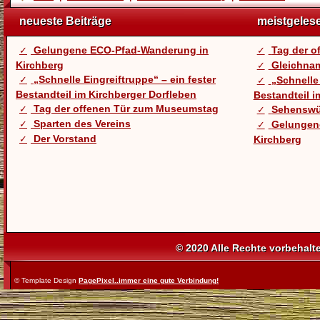
neueste Beiträge
meistgeles
Gelungene ECO-Pfad-Wanderung in
Tag der 
Kirchberg
Gleichnam
„Schnelle Eingreiftruppe“ – ein fester
„Schnelle 
Bestandteil im Kirchberger Dorfleben
Bestandteil i
Tag der offenen Tür zum Museumstag
Sehenswü
Sparten des Vereins
Gelungen
Der Vorstand
Kirchberg
© 2020 Alle Rechte vorbehalt
© Template Design
PagePixel..immer eine gute Verbindung!