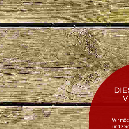
DIE
V
Wir möc
und zei