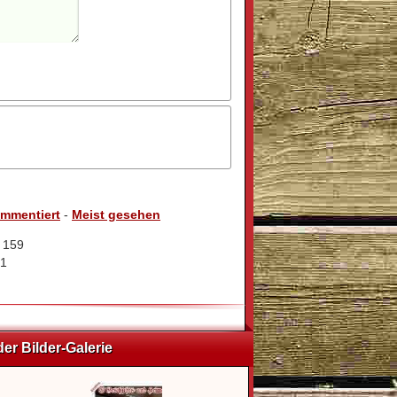
ommentiert
-
Meist gesehen
: 159
71
der Bilder-Galerie