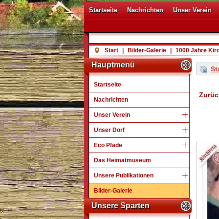
Startseite
Nachrichten
Unser Verein
Start
|
Bilder-Galerie
|
1000 Jahre Kir
Hauptmenü
St
Startseite
Zurüc
Nachrichten
Unser Verein
Unser Dorf
Eco Pfade
Das Heimatmuseum
Unsere Publikationen
Bilder-Galerie
Unsere Sparten