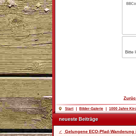
BBCo
Bitte 
Zurüc
Start
|
Bilder-Galerie
|
1000 Jahre Kir
neueste Beiträge
Gelungene ECO-Pfad-Wanderung 