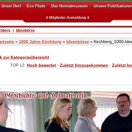
Unser Dorf
Eco Pfade
Das Heimatmuseum
Unsere Publikatione
Mitglieder-Anmeldung
chberg
|
Ideenbörse
artseite
»
1000 Jahre Kirchberg
»
Ideenbörse
» Kirchberg_1000-Ide
k zur Kategorieübersicht
TOP 12:
Hoch bewertet
-
Zuletzt hinzugekommen
-
Zuletzt k
Kirchberg_1000-Ideenboerse-0