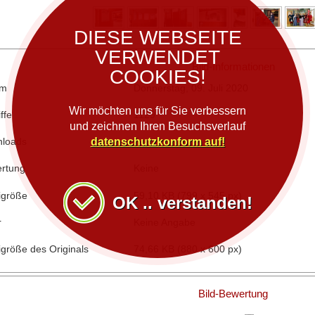
DIESE WEBSEITE
VERWENDET
Bild-Informationen
COOKIES!
um
Donnerstag, 09. Juli 2020
Wir möchten uns für Sie verbessern
ffe
1129
und zeichnen Ihren Besuchsverlauf
datenschutzkonform auf!
loads
7
rtung
Keine
igröße
59,10 KB (799 x 545 px)
OK .. verstanden!
r
Keine Angabe
igröße des Originals
74,66 KB (880 x 600 px)
Bild-Bewertung