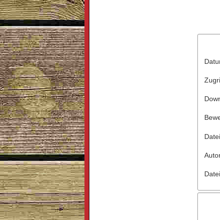
Dat
Zugri
Down
Bewe
Date
Auto
Date