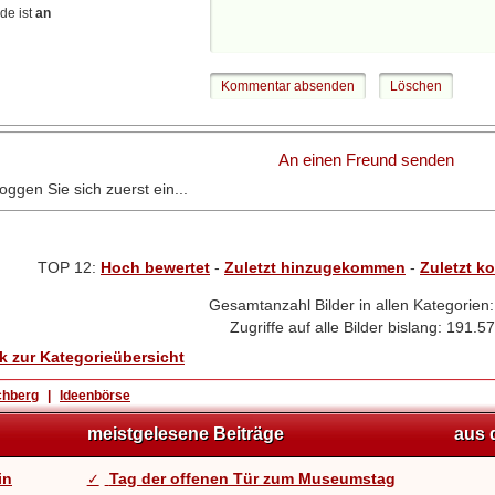
de ist
an
An einen Freund senden
loggen Sie sich zuerst ein...
TOP 12:
Hoch bewertet
-
Zuletzt hinzugekommen
-
Zuletzt k
Gesamtanzahl Bilder in allen Kategorien
Zugriffe auf alle Bilder bislang: 191.5
k zur Kategorieübersicht
chberg
|
Ideenbörse
meistgelesene Beiträge
aus 
in
Tag der offenen Tür zum Museumstag