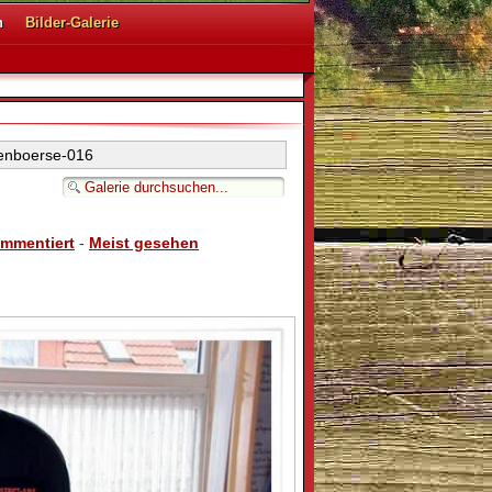
n
Bilder-Galerie
enboerse-016
ommentiert
-
Meist gesehen
16