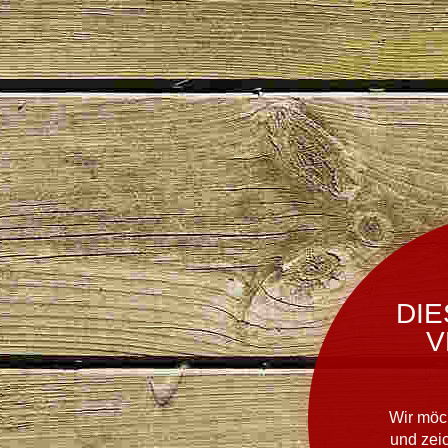
DIE
V
Wir möc
und zei