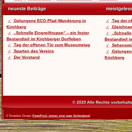
neueste Beiträge
meistgeles
Gelungene ECO-Pfad-Wanderung in
Tag der 
Kirchberg
Gleichnam
„Schnelle Eingreiftruppe“ – ein fester
„Schnelle 
Bestandteil im Kirchberger Dorfleben
Bestandteil i
Tag der offenen Tür zum Museumstag
Sehenswü
Sparten des Vereins
Gelungen
Der Vorstand
Kirchberg
© 2020 Alle Rechte vorbehalt
© Template Design
PagePixel..immer eine gute Verbindung!