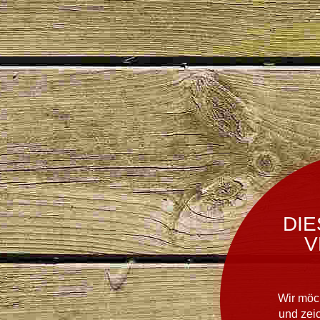
DIE
V
Wir möc
und zei