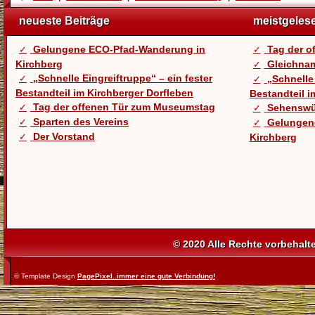
neueste Beiträge
meistgeles
Gelungene ECO-Pfad-Wanderung in
Tag der 
Kirchberg
Gleichnam
„Schnelle Eingreiftruppe“ – ein fester
„Schnelle 
Bestandteil im Kirchberger Dorfleben
Bestandteil i
Tag der offenen Tür zum Museumstag
Sehenswü
Sparten des Vereins
Gelungen
Der Vorstand
Kirchberg
© 2020 Alle Rechte vorbehalt
© Template Design
PagePixel..immer eine gute Verbindung!