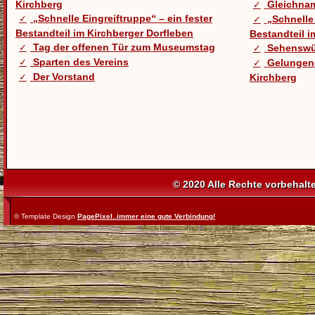
Kirchberg
Gleichnam
„Schnelle Eingreiftruppe“ – ein fester
„Schnelle 
Bestandteil im Kirchberger Dorfleben
Bestandteil i
Tag der offenen Tür zum Museumstag
Sehenswü
Sparten des Vereins
Gelungen
Der Vorstand
Kirchberg
© 2020 Alle Rechte vorbehalt
© Template Design
PagePixel..immer eine gute Verbindung!