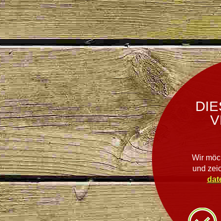
DIE
V
Wir möc
und zei
dat