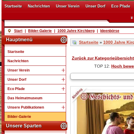
Startseite
Nachrichten
Unser Verein
Unser Dorf
Eco Pfade
Start
|
Bilder-Galerie
|
1000 Jahre Kirchberg
|
Ideenbörse
Hauptmenü
Startseite
»
1000 Jahre Kir
Startseite
Zurück zur Kategorieübersicht
Nachrichten
TOP 12:
Hoch bewe
Unser Verein
Unser Dorf
Eco Pfade
Das Heimatmuseum
Unsere Publikationen
Bilder-Galerie
Unsere Sparten