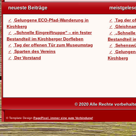
neueste Beiträge
meistgeles
Gelungene ECO-Pfad-Wanderung in
Tag der 
Kirchberg
Gleichnam
„Schnelle Eingreiftruppe“ – ein fester
„Schnelle 
Bestandteil im Kirchberger Dorfleben
Bestandteil i
Tag der offenen Tür zum Museumstag
Sehenswü
Sparten des Vereins
Gelungen
Der Vorstand
Kirchberg
© 2020 Alle Rechte vorbehalt
© Template Design
PagePixel..immer eine gute Verbindung!