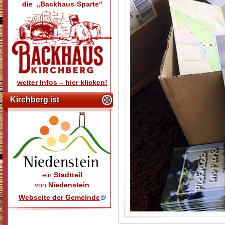
die „Backhaus-Sparte“
weiter Infos – hier klicken!
Kirchberg ist
ein
Stadtteil
von
Niedenstein
Webseite der Gemeinde