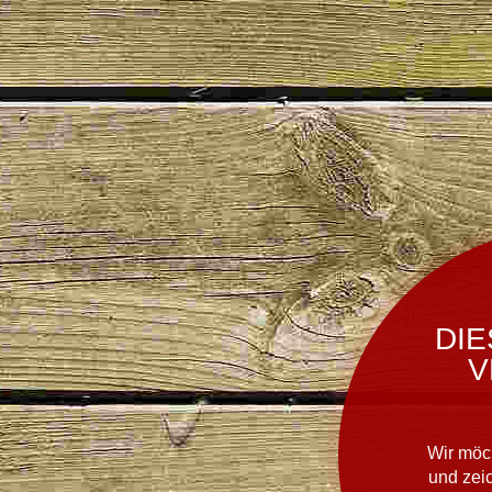
DIE
V
Wir möc
und zei