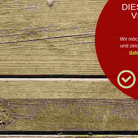
DIE
V
Wir möc
und zei
dat