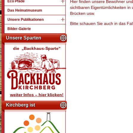
Eco Pfade
Hier finden unsere Bewohner un
sichtbaren Eigentümlichkeiten in 
Das Heimatmuseum
Brücken usw.
Unsere Publikationen
Bitte schauen Sie auch in das Falt
Bilder-Galerie
Unsere Sparten
die „Backhaus-Sparte“
weiter Infos – hier klicken!
Kirchberg ist