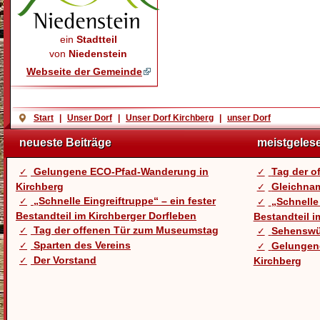
ein
Stadtteil
von
Niedenstein
Webseite der Gemeinde
Start
|
Unser Dorf
|
Unser Dorf Kirchberg
|
unser Dorf
neueste Beiträge
meistgeles
Gelungene ECO-Pfad-Wanderung in
Tag der 
Kirchberg
Gleichnam
„Schnelle Eingreiftruppe“ – ein fester
„Schnelle 
Bestandteil im Kirchberger Dorfleben
Bestandteil i
Tag der offenen Tür zum Museumstag
Sehenswü
Sparten des Vereins
Gelungen
Der Vorstand
Kirchberg