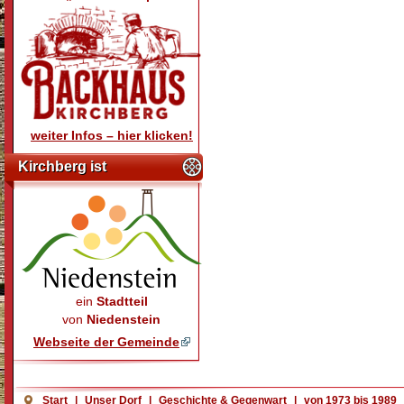
weiter Infos – hier klicken!
Kirchberg ist
ein
Stadtteil
von
Niedenstein
Webseite der Gemeinde
Start
|
Unser Dorf
|
Geschichte & Gegenwart
|
von 1973 bis 1989