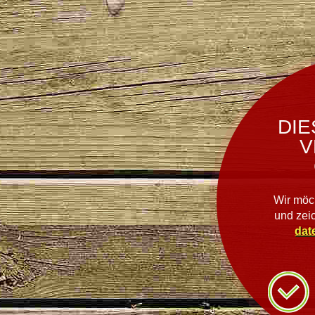
DIE
V
Wir möc
und zei
dat