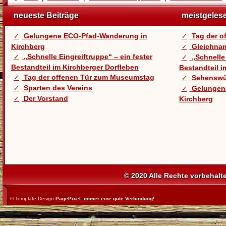
neueste Beiträge
meistgeles
Gelungene ECO-Pfad-Wanderung in
Tag der 
Kirchberg
Gleichnam
„Schnelle Eingreiftruppe“ – ein fester
„Schnelle 
Bestandteil im Kirchberger Dorfleben
Bestandteil i
Tag der offenen Tür zum Museumstag
Sehenswü
Sparten des Vereins
Gelungen
Der Vorstand
Kirchberg
© 2020 Alle Rechte vorbehalt
© Template Design
PagePixel..immer eine gute Verbindung!