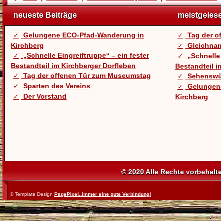
neueste Beiträge
meistgeles
Gelungene ECO-Pfad-Wanderung in
Tag der 
Kirchberg
Gleichnam
„Schnelle Eingreiftruppe“ – ein fester
„Schnelle 
Bestandteil im Kirchberger Dorfleben
Bestandteil i
Tag der offenen Tür zum Museumstag
Sehenswü
Sparten des Vereins
Gelungen
Der Vorstand
Kirchberg
© 2020 Alle Rechte vorbehalt
© Template Design
PagePixel..immer eine gute Verbindung!