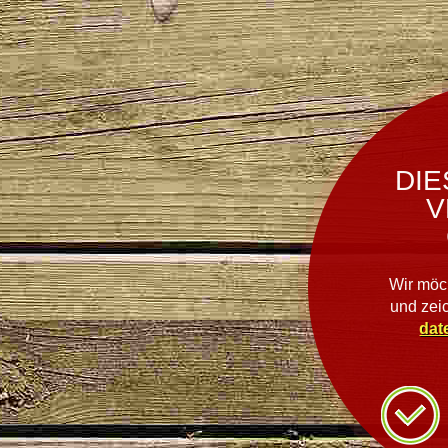
DIE
V
Wir möc
und zei
dat