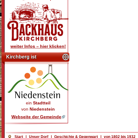
weiter Infos – hier klicken!
Kirchberg ist
ein
Stadtteil
von
Niedenstein
Webseite der Gemeinde
Start
|
Unser Dorf
|
Geschichte & Gegenwart
|
von 1802 bis 1932