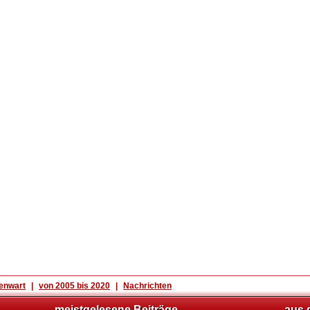
enwart
|
von 2005 bis 2020
|
Nachrichten
meistgelesene Beiträge
aus 