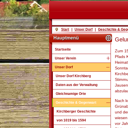
Start
|
Unser Dorf
|
Geschichte & Geg
Hauptmenü
Gelu
Startseite
Zum 15
Pfads K
Unser Verein
Heimat
Unser Dorf
Sonnta
Kirchb
Unser Dorf Kirchberg
Stimmu
Daten aus der Verwaltung
Jausen
abzula
Gleichnamige Orte
Nach k
Geschichte & Gegenwart
Grünabf
Kirchberger Geschichte
und der
wiesen
von 1019 bis 1594
vor Ja