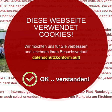
g Weißenthalsmühle. Da Einige die lange Strecke nicht mitlaufen konn
e Gruppe nahm die Abkürzung über die sog. „Heinrich-Schlordt-Brücke“
thalsmühle. Dort gab es wieder einiges historisches von damals und h
Pod“ hoch (hier war gute Kondition gefragt!) über den Triftweg dann a
DIESE WEBSEITE
sstreffen an der „Alten Kliebe“.
VERWENDET
Dort warteten schon einige Mitgliede
COOKIES!
„Schnellen Eingreiftruppe“ mit geküh
Bratwürstchen auf die Wandersleute. A
auf weitere Mitglieder und Freunde u
Wir möchten uns für Sie verbessern
nicht dabei sein konnten, aber das 
und zeichnen Ihren Besuchsverlauf
unterhaltsamen Gesprächen sehr ge
datenschutzkonform auf!
An dieser Stelle möchte sich der Vor
Kirchberg bei allen Vereinsmitglieder
Veranstaltung mit beigetragen haben 
OK .. verstanden!
Die ECO-Pfad-Wanderung und die Abschlussveranstaltung an der „Alten 
im nächsten Jahr wieder organisiert werden.
wir Ihr Interesse geweckt? Sie können den 7 km-ECO-Pfad-Rundweg „W
rn auch selbst erkunden. Ausgangspunkt ist der Parkplatz am Kirchber