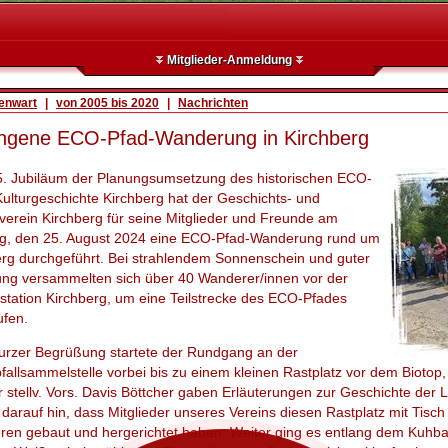
Mitglieder-Anmeldung
enwart
|
von 2005 bis 2020
|
Nachrichten
ngene ECO-Pfad-Wanderung in Kirchberg
. Jubiläum der Planungsumsetzung des historischen ECO-
ulturgeschichte Kirchberg hat der Geschichts- und
verein Kirchberg für seine Mitglieder und Freunde am
g, den 25. August 2024 eine ECO-Pfad-Wanderung rund um
erg durchgeführt. Bei strahlendem Sonnenschein und guter
ng versammelten sich über 40 Wanderer/innen vor der
station Kirchberg, um eine Teilstrecke des ECO-Pfades
ufen.
urzer Begrüßung startete der Rundgang an der
allsammelstelle vorbei bis zu einem kleinen Rastplatz vor dem Biotop, 
 stellv. Vors. Davis Böttcher gaben Erläuterungen zur Geschichte der 
 darauf hin, dass Mitglieder unseres Vereins diesen Rastplatz mit Ti
hren gebaut und hergerichtet haben. Weiter ging es entlang dem Kuhb