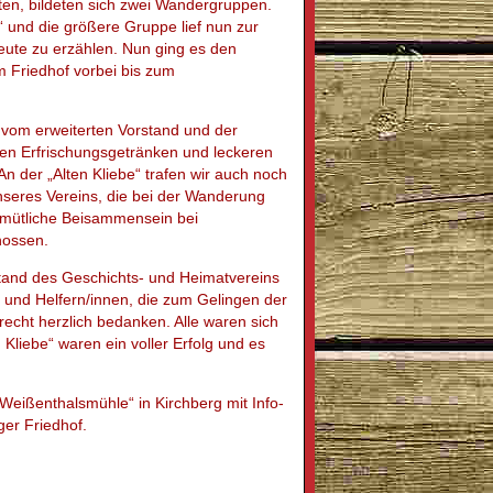
ten, bildeten sich zwei Wandergruppen.
 und die größere Gruppe lief nun zur
eute zu erzählen. Nun ging es den
m Friedhof vorbei bis zum
r vom erweiterten Vorstand und der
lten Erfrischungsgetränken und leckeren
n der „Alten Kliebe“ trafen wir auch noch
nseres Vereins, die bei der Wanderung
gemütliche Beisammensein bei
nossen.
stand des Geschichts- und Heimatvereins
n und Helfern/innen, die zum Gelingen der
recht herzlich bedanken. Alle waren sich
Kliebe“ waren ein voller Erfolg und es
eißenthalsmühle“ in Kirchberg mit Info-
ger Friedhof.