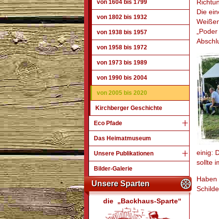
Richtun
von 1604 bis 1799
Die ein
von 1802 bis 1932
Weißen
„Poder 
von 1938 bis 1957
Abschlu
von 1958 bis 1972
von 1973 bis 1989
von 1990 bis 2004
von 2005 bis 2020
Kirchberger Geschichte
Eco Pfade
Das Heimatmuseum
einig: 
Unsere Publikationen
sollte 
Bilder-Galerie
Haben 
Unsere Sparten
Schilde
die „Backhaus-Sparte“