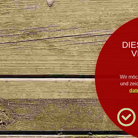
DIE
V
Wir möc
und zei
dat