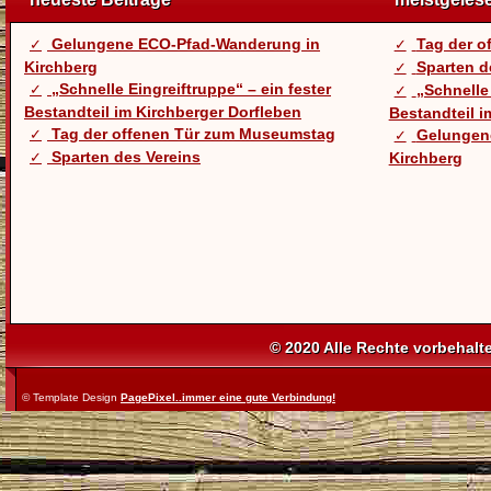
Gelungene ECO-Pfad-Wanderung in
Tag der 
Kirchberg
Sparten d
„Schnelle Eingreiftruppe“ – ein fester
„Schnelle 
Bestandteil im Kirchberger Dorfleben
Bestandteil i
Tag der offenen Tür zum Museumstag
Gelungen
Sparten des Vereins
Kirchberg
© 2020 Alle Rechte vorbehalt
© Template Design
PagePixel..immer eine gute Verbindung!