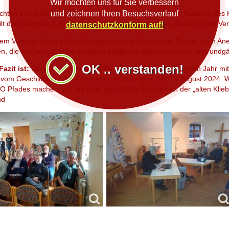
Wir möchten uns für Sie verbessern
und zeichnen Ihren Besuchsverlauf
chten uns ganz herzlich bei der Kirchengemeinde für die Nutzung des
ilt den Mitgliedern die beim Auf und Abbau sowie dem Gelingen der Ve
datenschutzkonform auf!
em Vortrag haben einige alteingesessene Kirchberger Bürger noch A
n, die mit Sicherheit bei unseren geplanten geschichtlichen Ortsrund
OK .. verstanden!
azit ist:
Wir werden eine ähnliche Veranstaltung im nächsten Jahr mit
 vom Geschichts-und Heimatverein Kirchberg ist der 25.August 2024. W
O Pfades machen und ein paar gemütliche Stunden an der „alten Kliebe
nd