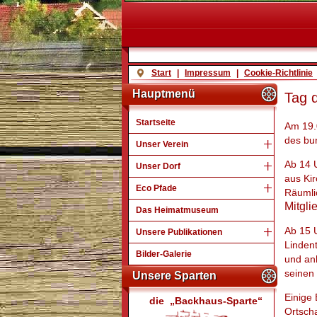
Start
|
Impressum
|
Cookie-Richtlinie
Hauptmenü
Tag 
Startseite
Am 19.
des bu
Unser Verein
Ab 14 
Unser Dorf
aus Ki
Eco Pfade
Räumlic
Mitgli
Das Heimatmuseum
Ab 15 
Unsere Publikationen
Linden
Bilder-Galerie
und an
seinen
Unsere Sparten
Einige
die „Backhaus-Sparte“
Ortscha