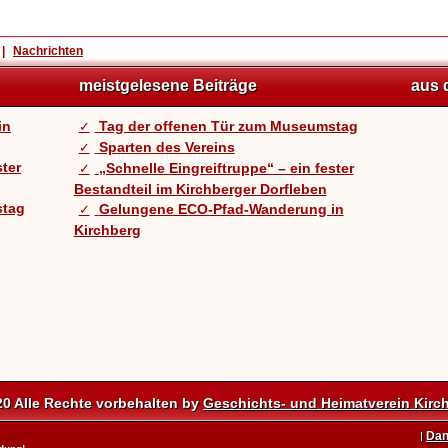
|
Nachrichten
meistgelesene Beiträge
aus 
in
Tag der offenen Tür zum Museumstag
Sparten des Vereins
ster
„Schnelle Eingreiftruppe“ – ein fester
Bestandteil im Kirchberger Dorfleben
stag
Gelungene ECO-Pfad-Wanderung in
Kirchberg
20 Alle Rechte vorbehalten by
Geschichts- und Heimatverein Kirch
Dan