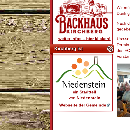
Wir mö
Dank g
Nach d
gegebe
weiter Infos – hier klicken!
Unser F
Termin
Kirchberg ist
des EC
Vorsta
ein
Stadtteil
von
Niedenstein
Webseite der Gemeinde