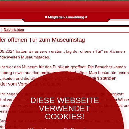
Mitglieder-Anmeldung
|
Nachrichten
der offenen Tür zum Museumstag
05.2024 hatten wir unseren ersten „Tag der offenen Tür“ im Rahmen
ndesweiten Museumstages.
Uhr war das Museum für das Publikum geöffnet. Die Besucher kamen
rchberg sowie aus den umliegenden Ortschaften. Man bestaunte unser
Für Fragen standen
hkeiten und die alten Ausstellungsstücke.
eder vom Verein zur Verfügung.
Uhr begann der angekündigte Vortrag im Kirchenraum von Markwart
DIESE WEBSEITE
thal vom Gutshof in Kirchberg. Markwart konnte durch fundiertes Wiss
hand von Fotos und Skizzen viel von der Geschichte des Gutshofes un
VERWENDET
 einzelnen Gebäuden die Besucher in seinen Bann ziehen.
COOKIES!
 Besucher haben sich Anregungen für ein eigenes Museum in ihren
ften geholt.