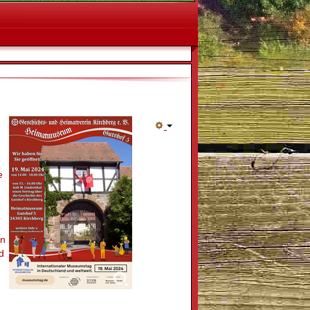
e
en
d