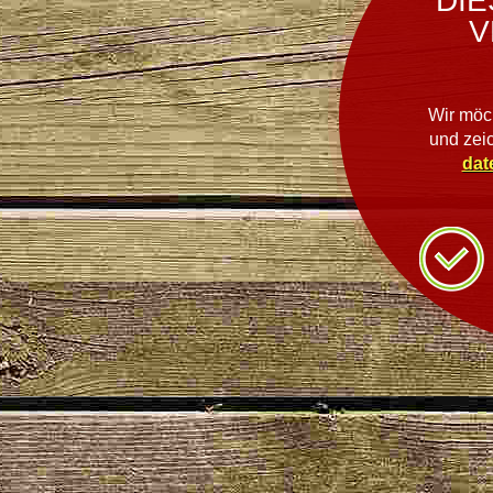
DIE
V
Wir möc
und zei
dat