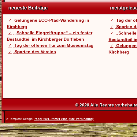
neueste Beiträge
meistgeles
Gelungene ECO-Pfad-Wanderung in
Tag der 
Kirchberg
Sparten d
„Schnelle Eingreiftruppe“ – ein fester
„Schnelle 
Bestandteil im Kirchberger Dorfleben
Bestandteil i
Tag der offenen Tür zum Museumstag
Gelungen
Sparten des Vereins
Kirchberg
© 2020 Alle Rechte vorbehalt
© Template Design
PagePixel..immer eine gute Verbindung!