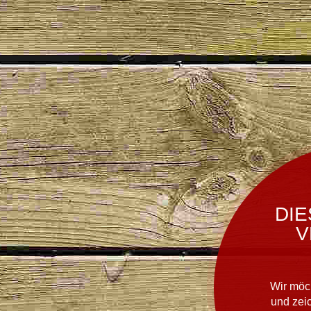
DIE
V
Wir möc
und zei