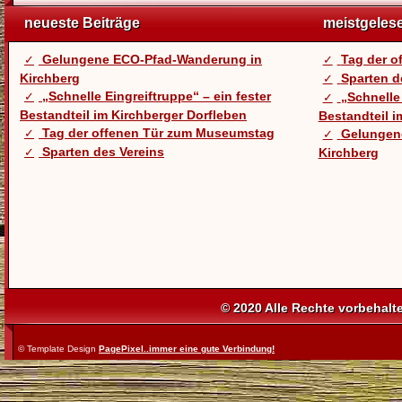
neueste Beiträge
meistgeles
Gelungene ECO-Pfad-Wanderung in
Tag der 
Kirchberg
Sparten d
„Schnelle Eingreiftruppe“ – ein fester
„Schnelle 
Bestandteil im Kirchberger Dorfleben
Bestandteil i
Tag der offenen Tür zum Museumstag
Gelungen
Sparten des Vereins
Kirchberg
© 2020 Alle Rechte vorbehalt
© Template Design
PagePixel..immer eine gute Verbindung!