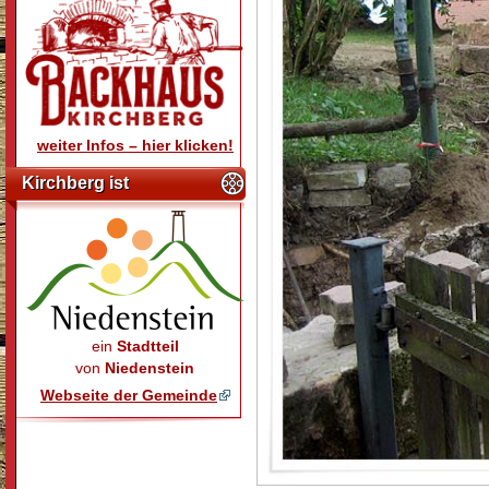
weiter Infos – hier klicken!
Kirchberg ist
ein
Stadtteil
von
Niedenstein
Webseite der Gemeinde