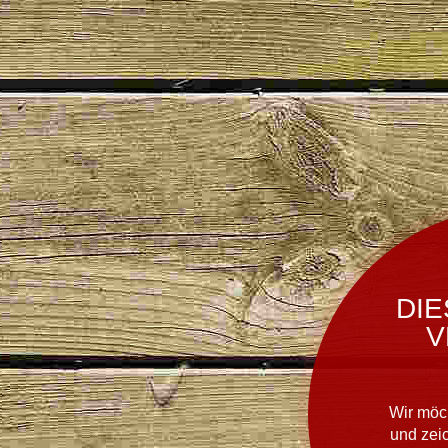
DIE
V
Wir möc
und zei