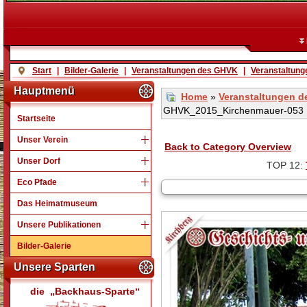
Start
|
Bilder-Galerie
|
Veranstaltungen des GHVK
|
Veranstaltung
Hauptmenü
Home
»
Veranstaltungen 
GHVK_2015_Kirchenmauer-053
Startseite
Unser Verein
Back to Category Overview
Unser Dorf
TOP 12:
Eco Pfade
Das Heimatmuseum
Unsere Publikationen
Bilder-Galerie
Unsere Sparten
die „Backhaus-Sparte“