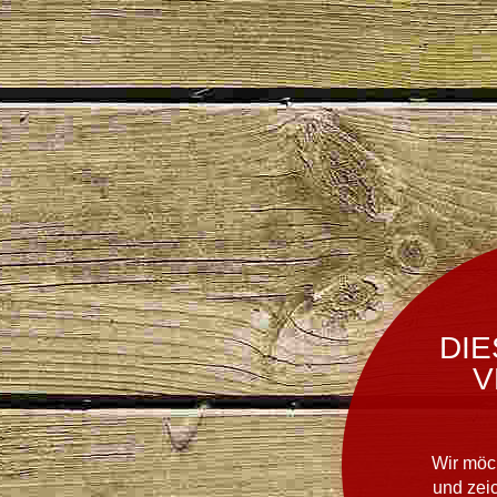
DIE
V
Wir möc
und zei