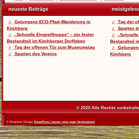
neueste Beiträge
meistgeles
Gelungene ECO-Pfad-Wanderung in
Tag der 
Kirchberg
Sparten d
„Schnelle Eingreiftruppe“ – ein fester
„Schnelle 
Bestandteil im Kirchberger Dorfleben
Bestandteil i
Tag der offenen Tür zum Museumstag
Gelungen
Sparten des Vereins
Kirchberg
© 2020 Alle Rechte vorbehalt
© Template Design
PagePixel..immer eine gute Verbindung!