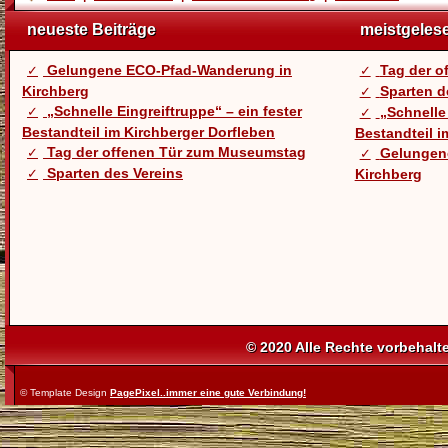
neueste Beiträge
meistgeles
Gelungene ECO-Pfad-Wanderung in
Tag der 
Kirchberg
Sparten d
„Schnelle Eingreiftruppe“ – ein fester
„Schnelle 
Bestandteil im Kirchberger Dorfleben
Bestandteil i
Tag der offenen Tür zum Museumstag
Gelungen
Sparten des Vereins
Kirchberg
© 2020 Alle Rechte vorbehalt
© Template Design
PagePixel..immer eine gute Verbindung!