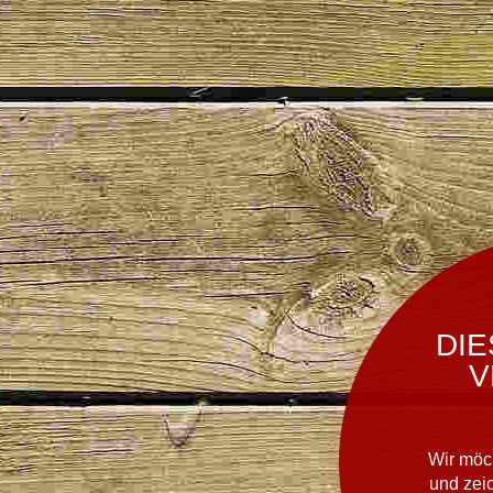
DIE
V
Wir möc
und zei