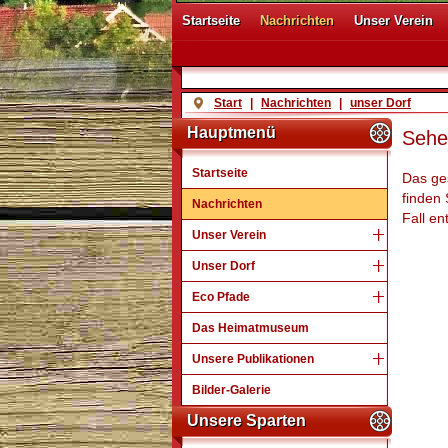
Startseite
Nachrichten
Unser Verein
Start
|
Nachrichten
|
unser Dorf
Hauptmenü
Sehe
Startseite
Das ges
finden 
Nachrichten
Fall en
Unser Verein
Unser Dorf
Eco Pfade
Das Heimatmuseum
Unsere Publikationen
Bilder-Galerie
Unsere Sparten