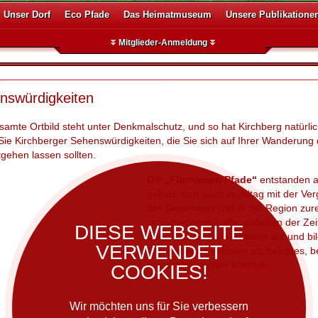
Unser Dorf
Eco Pfade
Das Heimatmuseum
Unsere Publikatione
Mitglieder-Anmeldung
nswürdigkeiten
amte Ortbild steht unter Denkmalschutz, und so hat Kirchberg natürlic
Sie Kirchberger Sehenswürdigkeiten, die Sie sich auf Ihrer Wanderung 
tgehen lassen sollten.
Die
„Flurnamen Pfade“
entstanden a
geben, sich auch im Alltag mit der Ve
der Gegenwart und in der Region zure
verschiedensten Wesenheiten der Zei
DIESE WEBSEITE
oder auch sozialen Räume auf und bil
VERWENDET
zusammengenommen als belebtes, be
betrachtet werden könnten.
COOKIES!
Wir möchten uns für Sie verbessern