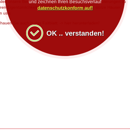
inden unsere Bewohner und Besucher Hinweise und Erläuterungen zu
und zeichnen Ihren Besuchsverlauf
ren Eigentümlichkeiten in unserem Dorf: die Kirche, stolze Häuser,
datenschutzkonform auf!
n usw.
chauen Sie auch in das Faltblatt: -> hier herunterladen!
OK .. verstanden!