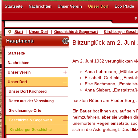
Startseite
Nachrichten
Unser Verein
Unser Dorf
Eco Pfade
Start
|
Unser Dorf
|
Geschichte & Gegenwart
|
Kirchberger Gesch
Hauptmenü
Blitzunglück am 2. Juni
Startseite
Am 2. Juni 1932 verunglückten vi
Nachrichten
Anna Lohrmann, „Mühlenw
Unser Verein
Elisabeth Gerhold, „Emstal
Unser Dorf
Else Bachmann, „Emstalstr
Anna Siebert, „Emstalstraß
Unser Dorf Kirchberg
hackten Rüben am Rieder Berg, a
Daten aus der Verwaltung
Gleichnamige Orte
Ein Bauer bot ihnen an, auf sein
heimzufahren, aber sie wollten di
Geschichte & Gegenwart
unerhörtem Regen einsetzte, suc
sich in die Äste gehängt. Das Bl
Kirchberger Geschichte