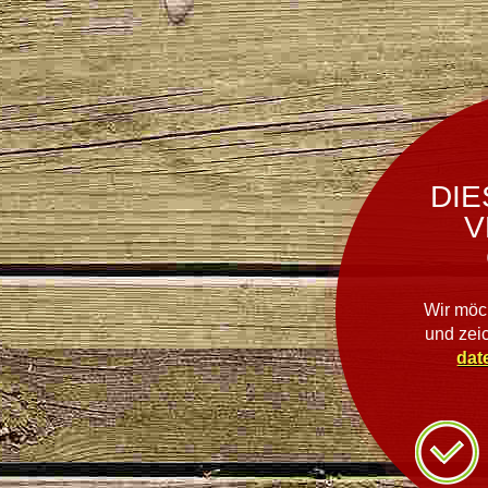
DIE
V
Wir möc
und zei
dat