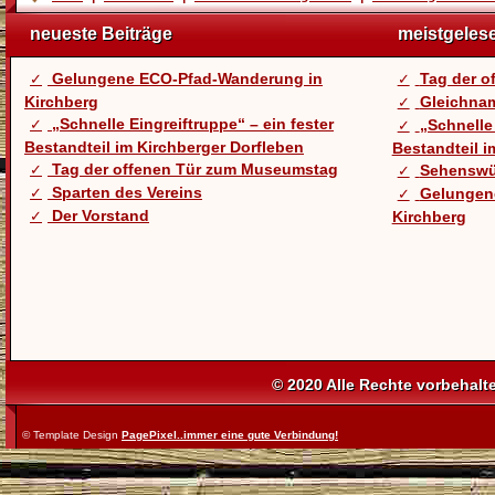
neueste Beiträge
meistgeles
Gelungene ECO-Pfad-Wanderung in
Tag der 
Kirchberg
Gleichnam
„Schnelle Eingreiftruppe“ – ein fester
„Schnelle 
Bestandteil im Kirchberger Dorfleben
Bestandteil i
Tag der offenen Tür zum Museumstag
Sehenswü
Sparten des Vereins
Gelungen
Der Vorstand
Kirchberg
© 2020 Alle Rechte vorbehalt
© Template Design
PagePixel..immer eine gute Verbindung!