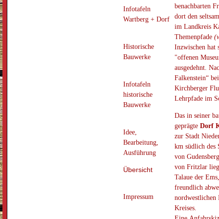
benachbarten Fr
Infotafeln
dort den seltsa
Wartberg + Dorf
im Landkreis Ka
Themenpfade
(
Historische
Inzwischen hat 
Bauwerke
"offenen Museu
ausgedehnt. Na
Falkenstein“ bei
Infotafeln
Kirchberger Flu
historische
Lehrpfade im S
Bauwerke
Das in seiner b
geprägte
Dorf 
Idee,
zur Stadt Nieden
Bearbeitung,
km südlich des 
Ausführung
von Gudensberg
von Fritzlar lie
Übersicht
Talaue der Ems,
freundlich abw
Impressum
nordwestlichen
Kreises.
Eine Anfahrskiz