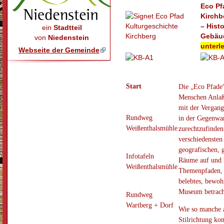
Eco Pf
Kirchb
– Hist
ein
Stadtteil
Gebäu
von
Niedenstein
unterl
Webseite der Gemeinde
Start
Die „Eco Pfade“
Menschen Anlaß 
mit der Vergang
Rundweg
in der Gegenwar
Weißenthalsmühle
zurechtzufinden
verschiedensten
geografischen, 
Infotafeln
Räume auf und 
Weißenthalsmühle
Themenpfaden, 
belebtes, bewoh
Museum betrach
Rundweg
Wartberg + Dorf
Wie so manche 
Stilrichtung ko