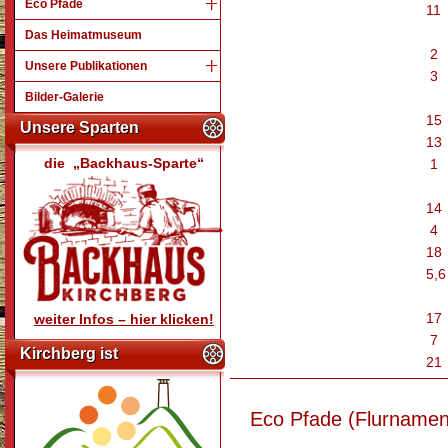
Eco Pfade
11
Das Heimatmuseum
2
Unsere Publikationen
3
Bilder-Galerie
15
Unsere Sparten
13
die „Backhaus-Sparte“
1
14
4
18
5,6
17
weiter Infos – hier klicken!
7
Kirchberg ist
21
Eco Pfade (Flurnamen