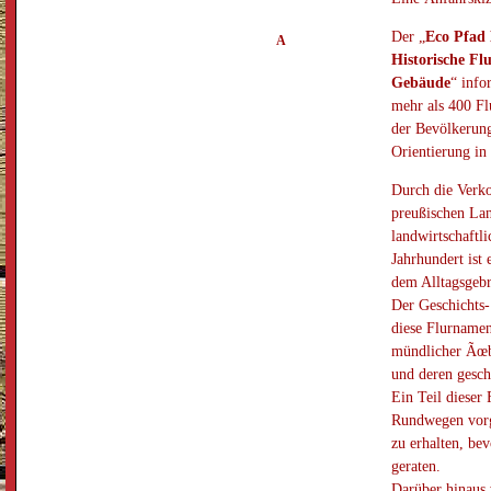
Der „
Eco Pfad 
A
Historische F
Gebäude
“ info
mehr als 400 F
der Bevölkerung 
Orientierung in
Durch die Verk
preußischen La
landwirtschaftl
Jahrhundert ist
dem Alltagsgeb
Der Geschichts-
diese Flurnamen
mündlicher Ãœb
und deren gesch
Ein Teil dieser
Rundwegen vorge
zu erhalten, bev
geraten.
Darüber hinaus 