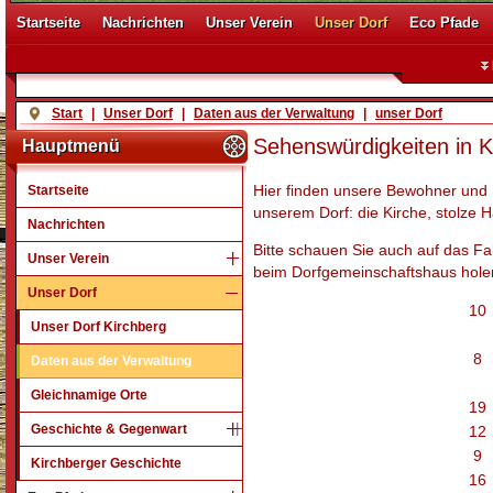
Startseite
Nachrichten
Unser Verein
Unser Dorf
Eco Pfade
Start
|
Unser Dorf
|
Daten aus der Verwaltung
|
unser Dorf
Sehenswürdigkeiten in K
Hauptmenü
Hier finden unsere Bewohner und 
Startseite
unserem Dorf: die Kirche, stolze 
Nachrichten
Bitte schauen Sie auch auf das Fa
Unser Verein
beim Dorfgemeinschaftshaus holen
Unser Dorf
10
Unser Dorf Kirchberg
8
Daten aus der Verwaltung
Gleichnamige Orte
19
Geschichte & Gegenwart
12
9
Kirchberger Geschichte
16