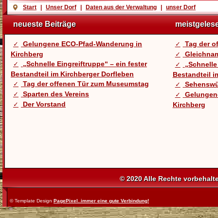
Start
|
Unser Dorf
|
Daten aus der Verwaltung
|
unser Dorf
neueste Beiträge
meistgeles
Gelungene ECO-Pfad-Wanderung in
Tag der 
Kirchberg
Gleichnam
„Schnelle Eingreiftruppe“ – ein fester
„Schnelle 
Bestandteil im Kirchberger Dorfleben
Bestandteil i
Tag der offenen Tür zum Museumstag
Sehenswü
Sparten des Vereins
Gelungen
Der Vorstand
Kirchberg
© 2020 Alle Rechte vorbehalt
© Template Design
PagePixel..immer eine gute Verbindung!