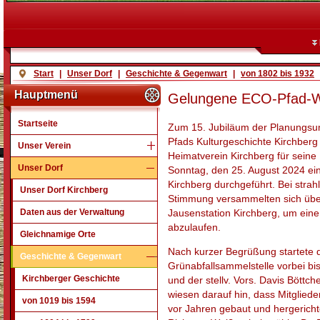
Start
|
Unser Dorf
|
Geschichte & Gegenwart
|
von 1802 bis 1932
Hauptmenü
Gelungene ECO-Pfad-Wa
Startseite
Zum 15. Jubiläum der Planungsu
Pfads Kulturgeschichte Kirchberg
Unser Verein
Heimatverein Kirchberg für seine
Unser Dorf
Sonntag, den 25. August 2024 e
Kirchberg durchgeführt. Bei str
Unser Dorf Kirchberg
Stimmung versammelten sich übe
Daten aus der Verwaltung
Jausenstation Kirchberg, um ein
abzulaufen.
Gleichnamige Orte
Nach kurzer Begrüßung startete
Geschichte & Gegenwart
Grünabfallsammelstelle vorbei bis
Kirchberger Geschichte
und der stellv. Vors. Davis Bött
wiesen darauf hin, dass Mitglie
von 1019 bis 1594
vor Jahren gebaut und hergerich