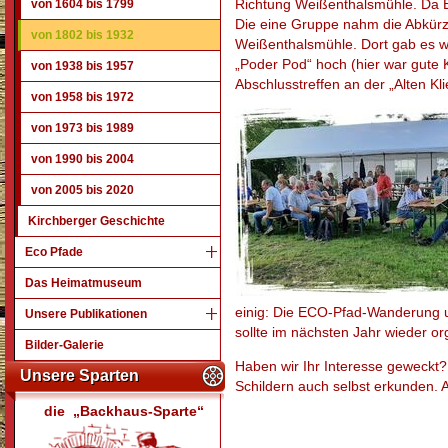
Richtung Weißenthalsmühle. Da Ei
von 1604 bis 1799
Die eine Gruppe nahm die Abkürzu
von 1802 bis 1932
Weißenthalsmühle. Dort gab es wi
„Poder Pod“ hoch (hier war gute 
von 1938 bis 1957
Abschlusstreffen an der „Alten Kli
von 1958 bis 1972
von 1973 bis 1989
von 1990 bis 2004
von 2005 bis 2020
Kirchberger Geschichte
Eco Pfade
Das Heimatmuseum
einig: Die ECO-Pfad-Wanderung un
Unsere Publikationen
sollte im nächsten Jahr wieder or
Bilder-Galerie
Haben wir Ihr Interesse geweckt
Unsere Sparten
Schildern auch selbst erkunden. 
die „Backhaus-Sparte“