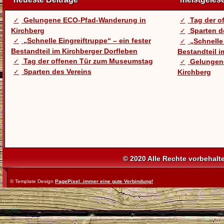
Gelungene ECO-Pfad-Wanderung in
Tag der 
Kirchberg
Sparten d
„Schnelle Eingreiftruppe“ – ein fester
„Schnelle 
Bestandteil im Kirchberger Dorfleben
Bestandteil i
Tag der offenen Tür zum Museumstag
Gelungen
Sparten des Vereins
Kirchberg
© 2020 Alle Rechte vorbehalt
© Template Design
PagePixel..immer eine gute Verbindung!