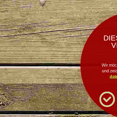
DIE
V
Wir möc
und zei
dat