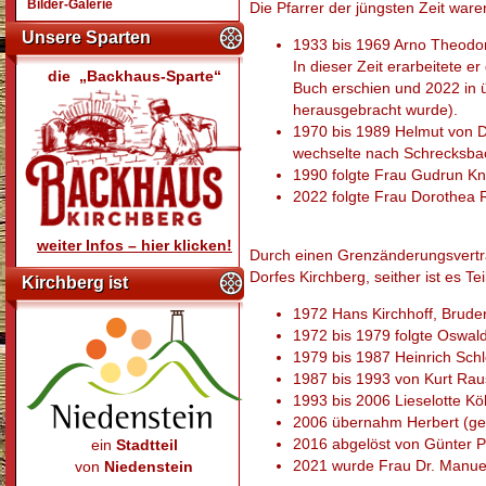
Bilder-Galerie
Die Pfarrer der jüngsten Zeit ware
Unsere Sparten
1933 bis 1969 Arno Theodor
In dieser Zeit erarbeitete 
die „Backhaus-Sparte“
Buch erschien und 2022 in ü
herausgebracht wurde).
1970 bis 1989 Helmut von 
wechselte nach Schrecksbac
1990 folgte Frau Gudrun Kni
2022 folgte Frau Dorothea 
weiter Infos – hier klicken!
Durch einen Grenzänderungsvertra
Dorfes Kirchberg, seither ist es Te
Kirchberg ist
1972 Hans Kirchhoff, Bruder
1972 bis 1979 folgte Oswal
1979 bis 1987 Heinrich Schl
1987 bis 1993 von Kurt Raus
1993 bis 2006 Lieselotte K
2006 übernahm Herbert (ge
2016 abgelöst von Günter P
ein
Stadtteil
2021 wurde Frau Dr. Manuel
von
Niedenstein