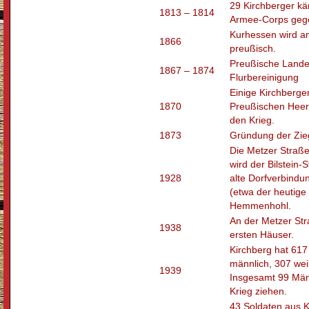
29 Kirchberger k
1813 – 1814
Armee-Corps geg
Kurhessen wird a
1866
preußisch.
Preußische Land
1867 – 1874
Flurbereinigung
Einige Kirchberge
1870
Preußischen Heer
den Krieg.
1873
Gründung der Zieg
Die Metzer Straße
wird der Bilstein-
1928
alte Dorfverbindu
(etwa der heutige
Hemmenhohl.
An der Metzer Str
1938
ersten Häuser.
Kirchberg hat 61
männlich, 307 wei
1939
Insgesamt 99 Män
Krieg ziehen.
43 Soldaten aus K