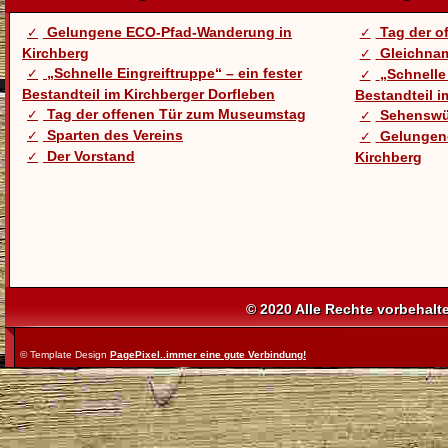
Gelungene ECO-Pfad-Wanderung in
Tag der 
Kirchberg
Gleichnam
„Schnelle Eingreiftruppe“ – ein fester
„Schnelle 
Bestandteil im Kirchberger Dorfleben
Bestandteil i
Tag der offenen Tür zum Museumstag
Sehenswü
Sparten des Vereins
Gelungen
Der Vorstand
Kirchberg
© 2020 Alle Rechte vorbehalt
© Template Design
PagePixel..immer eine gute Verbindung!