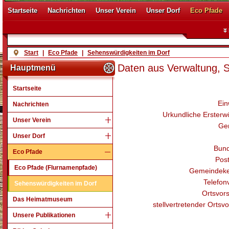
Startseite
Nachrichten
Unser Verein
Unser Dorf
Eco Pfade
Start
|
Eco Pfade
|
Sehenswürdigkeiten im Dorf
Daten aus Verwaltung, St
Hauptmenü
Startseite
Ein
Nachrichten
Urkundliche Erster
Unser Verein
Ge
Unser Dorf
Bund
Eco Pfade
Post
Eco Pfade (Flurnamenpfade)
Gemeindeke
Telefon
Sehenswürdigkeiten im Dorf
Ortsvors
Das Heimatmuseum
stellvertretender Ortsvo
Unsere Publikationen