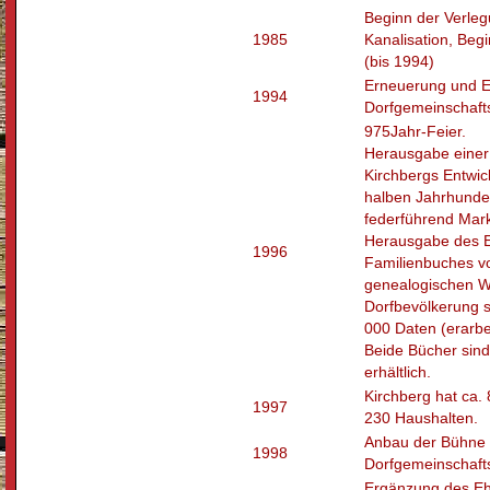
Beginn der Verle
1985
Kanalisation, Beg
(bis 1994)
Erneuerung und E
1994
Dorfgemeinschaft
975­Jahr-Feier.
Herausgabe einer
Kirchbergs Entwic
halben Jahrhunde
federführend Mark
Herausgabe des 
1996
Familienbuches vo
genealogischen W
Dorfbevölkerung s
000 Daten (erarbe
Beide Bücher si
erhältlich.
Kirchberg hat ca.
1997
230 Haushalten.
Anbau der Bühne 
1998
Dorfgemeinschaft
Ergänzung des Eh