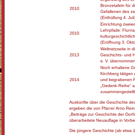
Bronzetafeln für d
2010
Gefallenen des zw
(Enthüllung 4. Juli
Einrichtung zweier
Lehrpfade: Flurn
2010
kulturgeschichtl
(Eröffnung 3. Okt
Weltnetzseite in 
2013
Geschichts- und H
e. V. übernomme
Noch erhaltene Gr
Kirchberg tätigen
2014
und begrabenen Pf
„Gedenk-Reihe“ an
zusammengestellt
Auskünfte über die Geschichte de
ergeben die von Pfarrer Arno Rein
„Beiträge zur Geschichte der Dorfs
überarbeitete Neuauflage in Vorbe
Die jüngere Geschichte (ab etwa 19