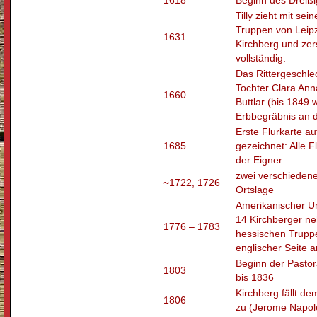
1618
Beginn des Dreißi
Tilly zieht mit se
Truppen von Leip
1631
Kirchberg und zer
vollständig.
Das Rittergeschlec
Tochter Clara Anna
1660
Buttlar (bis 1849 
Erbbegräbnis an d
Erste Flurkarte 
1685
gezeichnet: Alle 
der Eigner.
zwei verschiedene
~1722, 1726
Ortslage
Amerikanischer Un
14 Kirchberger n
1776 – 1783
hessischen Trupp
englischer Seite a
Beginn der Pastor
1803
bis 1836
Kirchberg fällt de
1806
zu (Jerome Napol