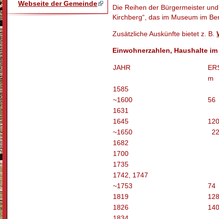
Webseite der Gemeinde
Die Reihen der Bürgermeister und 
Kirchberg“, das im Museum im Bergt
Zusätzliche Auskünfte bietet z. B.
Einwohnerzahlen, Haushalte im
JAHR
ER
m
1585
~1600
56
1631
1645
120
~1650
22 
1682
1700
1735
1742, 1747
~1753
74
1819
128
1826
140
1834