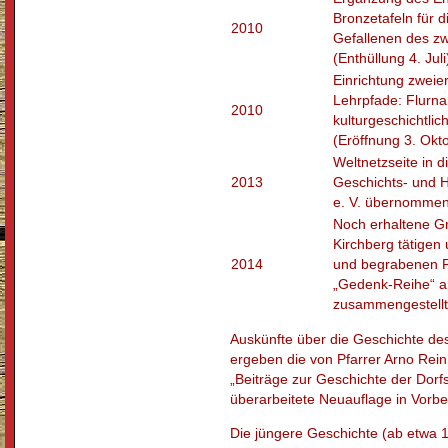
Bronzetafeln für d
2010
Gefallenen des zw
(Enthüllung 4. Juli
Einrichtung zweier
Lehrpfade: Flurn
2010
kulturgeschichtl
(Eröffnung 3. Okt
Weltnetzseite in 
2013
Geschichts- und H
e. V. übernomme
Noch erhaltene Gr
Kirchberg tätigen
2014
und begrabenen Pf
„Gedenk-Reihe“ an
zusammengestellt
Auskünfte über die Geschichte de
ergeben die von Pfarrer Arno Rein
„Beiträge zur Geschichte der Dorfs
überarbeitete Neuauflage in Vorbe
Die jüngere Geschichte (ab etwa 19