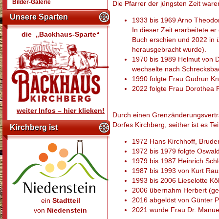
Bilder-Galerie
Die Pfarrer der jüngsten Zeit ware
Unsere Sparten
1933 bis 1969 Arno Theodor
In dieser Zeit erarbeitete 
die „Backhaus-Sparte“
Buch erschien und 2022 in ü
herausgebracht wurde).
1970 bis 1989 Helmut von 
wechselte nach Schrecksbac
1990 folgte Frau Gudrun Kni
2022 folgte Frau Dorothea 
weiter Infos – hier klicken!
Durch einen Grenzänderungsvertra
Dorfes Kirchberg, seither ist es Te
Kirchberg ist
1972 Hans Kirchhoff, Bruder
1972 bis 1979 folgte Oswal
1979 bis 1987 Heinrich Schl
1987 bis 1993 von Kurt Raus
1993 bis 2006 Lieselotte K
2006 übernahm Herbert (ge
2016 abgelöst von Günter P
ein
Stadtteil
2021 wurde Frau Dr. Manuel
von
Niedenstein