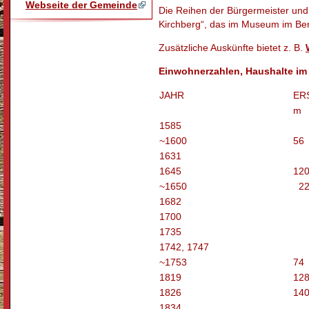
Webseite der Gemeinde
Die Reihen der Bürgermeister und 
Kirchberg“, das im Museum im Bergt
Zusätzliche Auskünfte bietet z. B.
Einwohnerzahlen, Haushalte im
JAHR
ER
m
1585
~1600
56
1631
1645
120
~1650
22 
1682
1700
1735
1742, 1747
~1753
74
1819
128
1826
140
1834