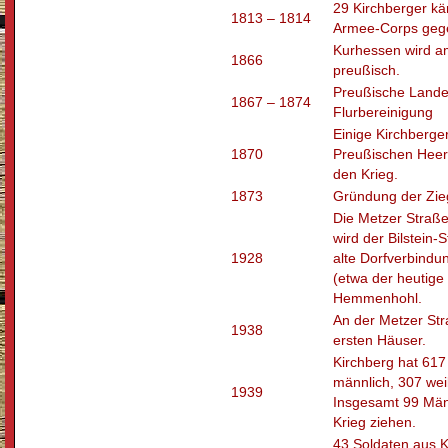
29 Kirchberger k
1813 – 1814
Armee-Corps geg
Kurhessen wird a
1866
preußisch.
Preußische Land
1867 – 1874
Flurbereinigung
Einige Kirchberge
1870
Preußischen Heer
den Krieg.
1873
Gründung der Zieg
Die Metzer Straße
wird der Bilstein-
1928
alte Dorfverbindu
(etwa der heutige
Hemmenhohl.
An der Metzer Str
1938
ersten Häuser.
Kirchberg hat 61
männlich, 307 wei
1939
Insgesamt 99 Män
Krieg ziehen.
43 Soldaten aus K