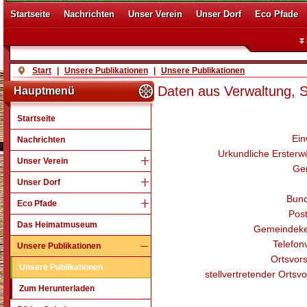
Startseite
Nachrichten
Unser Verein
Unser Dorf
Eco Pfade
Start
|
Unsere Publikationen
|
Unsere Publikationen
Daten aus Verwaltung, St
Hauptmenü
Startseite
Ein
Nachrichten
Urkundliche Erster
Unser Verein
Ge
Unser Dorf
Bund
Eco Pfade
Post
Das Heimatmuseum
Gemeindeke
Telefon
Unsere Publikationen
Ortsvors
Unsere Publikationen
stellvertretender Ortsvo
Zum Herunterladen