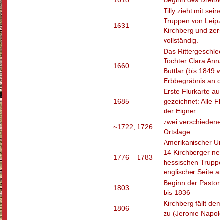
1618
Beginn des Dreißi
Tilly zieht mit se
Truppen von Leip
1631
Kirchberg und zer
vollständig.
Das Rittergeschlec
Tochter Clara Anna
1660
Buttlar (bis 1849 
Erbbegräbnis an d
Erste Flurkarte 
1685
gezeichnet: Alle 
der Eigner.
zwei verschiedene
~1722, 1726
Ortslage
Amerikanischer Un
14 Kirchberger n
1776 – 1783
hessischen Trupp
englischer Seite a
Beginn der Pastor
1803
bis 1836
Kirchberg fällt de
1806
zu (Jerome Napol