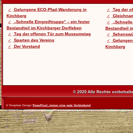
Gelungene ECO-Pfad-Wanderung in
Tag der 
Kirchberg
Gleichnam
„Schnelle Eingreiftruppe“ – ein fester
„Schnelle 
Bestandteil im Kirchberger Dorfleben
Bestandteil i
Tag der offenen Tür zum Museumstag
Sehenswü
Sparten des Vereins
Gelungen
Der Vorstand
Kirchberg
© 2020 Alle Rechte vorbehalt
© Template Design
PagePixel..immer eine gute Verbindung!