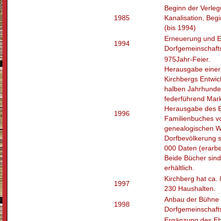
Beginn der Verle
1985
Kanalisation, Beg
(bis 1994)
Erneuerung und E
1994
Dorfgemeinschaft
975­Jahr-Feier.
Herausgabe einer
Kirchbergs Entwic
halben Jahrhunde
federführend Mark
Herausgabe des 
1996
Familienbuches vo
genealogischen W
Dorfbevölkerung s
000 Daten (erarbe
Beide Bücher si
erhältlich.
Kirchberg hat ca.
1997
230 Haushalten.
Anbau der Bühne 
1998
Dorfgemeinschaft
Ergänzung des Eh