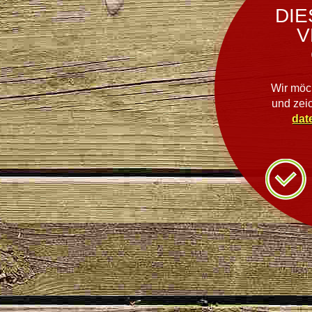
DIE
V
Wir möc
und zei
dat