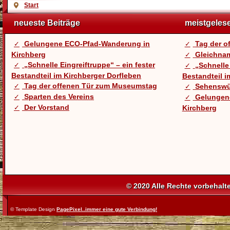
Start
neueste Beiträge
meistgeles
Gelungene ECO-Pfad-Wanderung in
Tag der 
Kirchberg
Gleichnam
„Schnelle Eingreiftruppe“ – ein fester
„Schnelle 
Bestandteil im Kirchberger Dorfleben
Bestandteil i
Tag der offenen Tür zum Museumstag
Sehenswü
Sparten des Vereins
Gelungen
Der Vorstand
Kirchberg
© 2020 Alle Rechte vorbehalt
© Template Design
PagePixel..immer eine gute Verbindung!