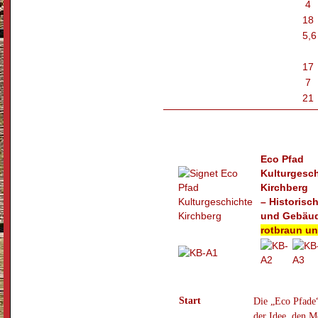
4
18
5,6
17
7
21
Eco Pfad
Kulturgesc
Kirchberg
– Historisc
und Gebäu
rotbraun un
Start
Die „Eco Pfade“
der Idee, den M