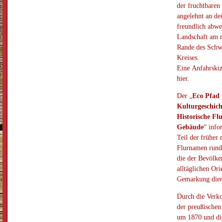
der fruchtbaren
angelehnt an de
freundlich abw
Landschaft am 
Rande des Sch
Kreises.
Eine Anfahrskiz
hier.
Der „
Eco Pfad
Kulturgeschich
Historische F
Gebäude
“ info
Teil der früher
Flurnamen rund
die der Bevölke
alltäglichen Ori
Gemarkung dien
Durch die Verk
der preußische
um 1870 und di