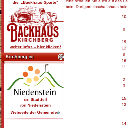
Bitte schauen Sie auch auf das Fa
die „Backhaus-Sparte“
beim Dorfgemeinschaftshaus holen
10
8
19
weiter Infos – hier klicken!
12
9
Kirchberg ist
16
11
2
3
15
ein
Stadtteil
13
von
Niedenstein
1
Webseite der Gemeinde
14