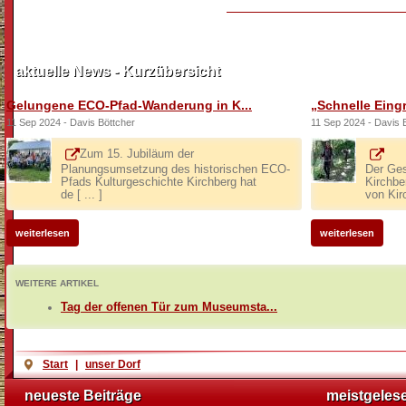
aktuelle News - Kurzübersicht
Gelungene ECO-Pfad-Wanderung in K...
„Schnelle Eingre
11 Sep 2024 - Davis Böttcher
11 Sep 2024 - Davis 
Zum 15. Jubiläum der
Planungsumsetzung des historischen ECO-
Der Ges
Pfads Kulturgeschichte Kirchberg hat
Kirchbe
de [ ... ]
von Kirc
weiterlesen
weiterlesen
WEITERE ARTIKEL
Tag der offenen Tür zum Museumsta...
Start
|
unser Dorf
neueste Beiträge
meistgeles