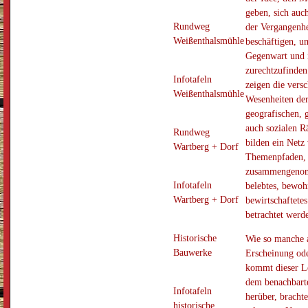
geben, sich auc
Rundweg
der Vergangenhe
Weißenthalsmühle
beschäftigen, um
Gegenwart und 
zurechtzufinden
Infotafeln
zeigen die vers
Weißenthalsmühle
Wesenheiten der
geografischen, 
auch sozialen 
Rundweg
bilden ein Netz
Wartberg + Dorf
Themenpfaden, d
zusammengenom
Infotafeln
belebtes, bewoh
Wartberg + Dorf
bewirtschaftet
betrachtet werd
Historische
Wie so manche 
Bauwerke
Erscheinung ode
kommt dieser L
dem benachbart
Infotafeln
herüber, bracht
historische