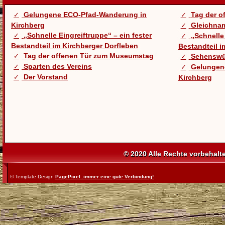
Gelungene ECO-Pfad-Wanderung in
Tag der 
Kirchberg
Gleichnam
„Schnelle Eingreiftruppe“ – ein fester
„Schnelle 
Bestandteil im Kirchberger Dorfleben
Bestandteil i
Tag der offenen Tür zum Museumstag
Sehenswü
Sparten des Vereins
Gelungen
Der Vorstand
Kirchberg
© 2020 Alle Rechte vorbehalt
© Template Design
PagePixel..immer eine gute Verbindung!