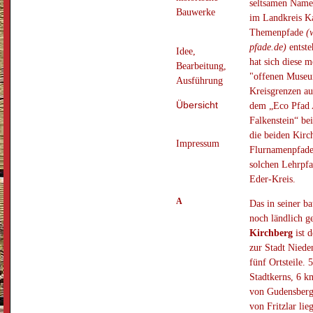
seltsamen Name
Bauwerke
im Landkreis Ka
Themenpfade
(
pfade.de)
entste
Idee,
hat sich diese 
Bearbeitung,
"offenen Museu
Ausführung
Kreisgrenzen a
Übersicht
dem „Eco Pfad 
Falkenstein“ be
die beiden Kirc
Impressum
Flurnamenpfade 
solchen Lehrpf
Eder-Kreis.
A
Das in seiner ba
noch ländlich g
Kirchberg
ist d
zur Stadt Niede
fünf Ortsteile. 
Stadtkerns, 6 k
von Gudensberg
von Fritzlar lie