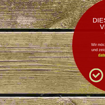
DIE
V
Wir möc
und zei
dat